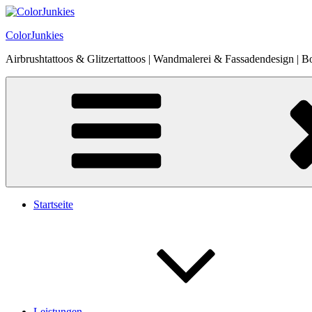
Zum
Inhalt
ColorJunkies
springen
Airbrushtattoos & Glitzertattoos | Wandmalerei & Fassadendesign | B
Startseite
Leistungen