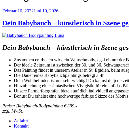
Veröffentlicht
Februar 10, 2022
Juni 10, 2026
am
Dein Babybauch – künstlerisch in Szene ge
Dein Babybauch – künstlerisch in Szene gese
Zusammen erarbeiten wir dein Wunschmotiv, egal ob nur der Ba
Der ideale Zeitraum ist zwischen der 30. und 36. Schwangers
Das Painting findet in unserem Atelier in St. Egidien, beim ausg
Die Dauer eines Babybauchpaintings beträgt 3-4h
Dein Wohlbefinden ist uns sehr wichtig! Du kannst dir jederze
Hinzubuchung einer fantastischen Visagistin für ein auf das P
Unsere Partnerfotografen bieten auf dich individuell angepass
Bonus: Du erhältst eine hochwertige farbige Skizze des Motivs
Preise: Babybauch-Bodypainting € 399,-
zzgl. MwSt.
Anfahrt
Kontakt