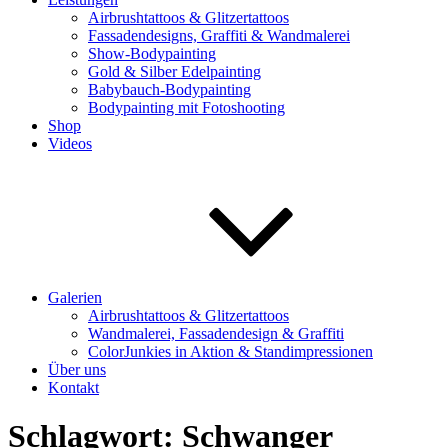
Airbrushtattoos & Glitzertattoos
Fassadendesigns, Graffiti & Wandmalerei
Show-Bodypainting
Gold & Silber Edelpainting
Babybauch-Bodypainting
Bodypainting mit Fotoshooting
Shop
Videos
Galerien
Airbrushtattoos & Glitzertattoos
Wandmalerei, Fassadendesign & Graffiti
ColorJunkies in Aktion & Standimpressionen
Über uns
Kontakt
Schlagwort:
Schwanger