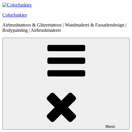
Zum
Inhalt
ColorJunkies
springen
Airbrushtattoos & Glitzertattoos | Wandmalerei & Fassadendesign |
Bodypainting | Airbrushmalerei
Menü