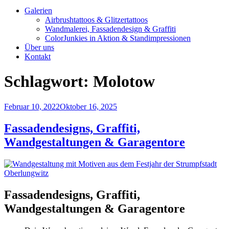
Galerien
Airbrushtattoos & Glitzertattoos
Wandmalerei, Fassadendesign & Graffiti
ColorJunkies in Aktion & Standimpressionen
Über uns
Kontakt
Schlagwort:
Molotow
Veröffentlicht
Februar 10, 2022
Oktober 16, 2025
am
Fassadendesigns, Graffiti,
Wandgestaltungen & Garagentore
Fassadendesigns, Graffiti,
Wandgestaltungen & Garagentore