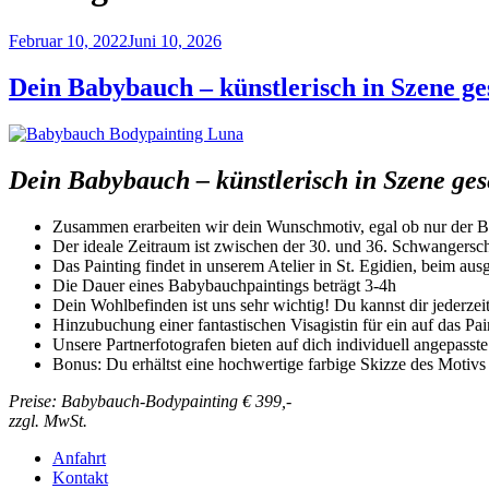
Veröffentlicht
Februar 10, 2022
Juni 10, 2026
am
Dein Babybauch – künstlerisch in Szene ge
Dein Babybauch – künstlerisch in Szene gese
Zusammen erarbeiten wir dein Wunschmotiv, egal ob nur der Ba
Der ideale Zeitraum ist zwischen der 30. und 36. Schwangers
Das Painting findet in unserem Atelier in St. Egidien, beim ausg
Die Dauer eines Babybauchpaintings beträgt 3-4h
Dein Wohlbefinden ist uns sehr wichtig! Du kannst dir jederze
Hinzubuchung einer fantastischen Visagistin für ein auf das P
Unsere Partnerfotografen bieten auf dich individuell angepass
Bonus: Du erhältst eine hochwertige farbige Skizze des Motivs
Preise: Babybauch-Bodypainting € 399,-
zzgl. MwSt.
Anfahrt
Kontakt