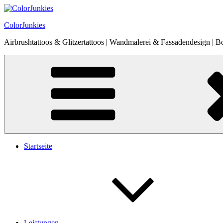
Zum
Inhalt
ColorJunkies
springen
Airbrushtattoos & Glitzertattoos | Wandmalerei & Fassadendesign | B
Startseite
Leistungen