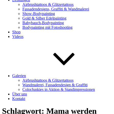
Airbrushtattoos & Glitzertattoos
Fassadendesigns, Graffiti & Wandmalerei
Show-Bodypainting
Gold & Silber Edelpainting
Babybauch-Bodypainting
Bodypainting mit Fotoshooting
Shop
Videos
Galerien
Airbrushtattoos & Glitzertattoos
Wandmalerei, Fassadendesign & Graffiti
ColorJunkies in Aktion & Standimpressionen
Über uns
Kontakt
Schlagwort:
Mama werden