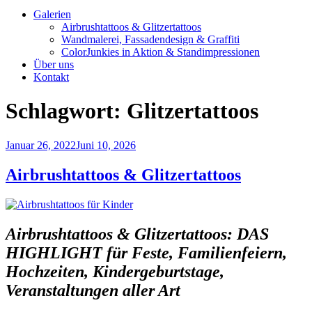
Galerien
Airbrushtattoos & Glitzertattoos
Wandmalerei, Fassadendesign & Graffiti
ColorJunkies in Aktion & Standimpressionen
Über uns
Kontakt
Schlagwort:
Glitzertattoos
Veröffentlicht
Januar 26, 2022
Juni 10, 2026
am
Airbrushtattoos & Glitzertattoos
Airbrushtattoos & Glitzertattoos: DAS
HIGHLIGHT für Feste, Familienfeiern,
Hochzeiten, Kindergeburtstage,
Veranstalt
unge
n aller Art