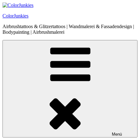
Zum
Inhalt
ColorJunkies
springen
Airbrushtattoos & Glitzertattoos | Wandmalerei & Fassadendesign |
Bodypainting | Airbrushmalerei
Menü