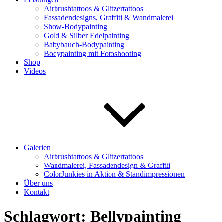
Airbrushtattoos & Glitzertattoos
Fassadendesigns, Graffiti & Wandmalerei
Show-Bodypainting
Gold & Silber Edelpainting
Babybauch-Bodypainting
Bodypainting mit Fotoshooting
Shop
Videos
Galerien
Airbrushtattoos & Glitzertattoos
Wandmalerei, Fassadendesign & Graffiti
ColorJunkies in Aktion & Standimpressionen
Über uns
Kontakt
Schlagwort:
Bellypainting