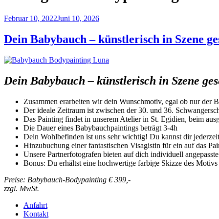
Veröffentlicht
Februar 10, 2022
Juni 10, 2026
am
Dein Babybauch – künstlerisch in Szene ge
Dein Babybauch – künstlerisch in Szene gese
Zusammen erarbeiten wir dein Wunschmotiv, egal ob nur der Ba
Der ideale Zeitraum ist zwischen der 30. und 36. Schwangers
Das Painting findet in unserem Atelier in St. Egidien, beim ausg
Die Dauer eines Babybauchpaintings beträgt 3-4h
Dein Wohlbefinden ist uns sehr wichtig! Du kannst dir jederze
Hinzubuchung einer fantastischen Visagistin für ein auf das P
Unsere Partnerfotografen bieten auf dich individuell angepass
Bonus: Du erhältst eine hochwertige farbige Skizze des Motivs
Preise: Babybauch-Bodypainting € 399,-
zzgl. MwSt.
Anfahrt
Kontakt