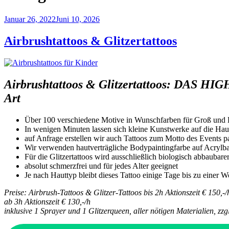
Veröffentlicht
Januar 26, 2022
Juni 10, 2026
am
Airbrushtattoos & Glitzertattoos
Airbrushtattoos & Glitzertattoos: DAS HIGH
Art
Über 100 verschiedene Motive in Wunschfarben für Groß und 
In wenigen Minuten lassen sich kleine Kunstwerke auf die Hau
auf Anfrage erstellen wir auch Tattoos zum Motto des Events p
Wir verwenden hautverträgliche Bodypaintingfarbe auf Acrylba
Für die Glitzertattoos wird ausschließlich biologisch abbaubar
absolut schmerzfrei und für jedes Alter geeignet
Je nach Hauttyp bleibt dieses Tattoo einige Tage bis zu einer 
Preise: Airbrush-Tattoos & Glitzer-Tattoos bis 2h Aktionszeit € 150,-/
ab 3h Aktionszeit € 130,-/h
inklusive 1 Sprayer und 1 Glitzerqueen, aller nötigen Materialien, zzg