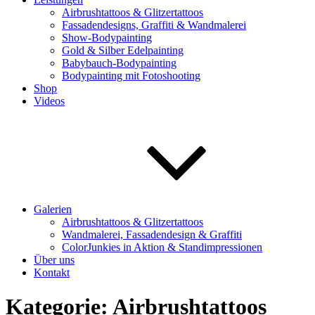
Airbrushtattoos & Glitzertattoos
Fassadendesigns, Graffiti & Wandmalerei
Show-Bodypainting
Gold & Silber Edelpainting
Babybauch-Bodypainting
Bodypainting mit Fotoshooting
Shop
Videos
Galerien
Airbrushtattoos & Glitzertattoos
Wandmalerei, Fassadendesign & Graffiti
ColorJunkies in Aktion & Standimpressionen
Über uns
Kontakt
Kategorie:
Airbrushtattoos