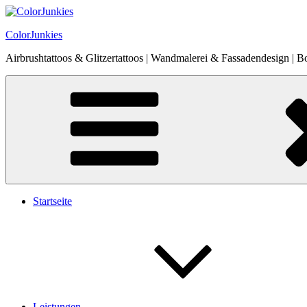
Zum
Inhalt
ColorJunkies
springen
Airbrushtattoos & Glitzertattoos | Wandmalerei & Fassadendesign | B
Startseite
Leistungen